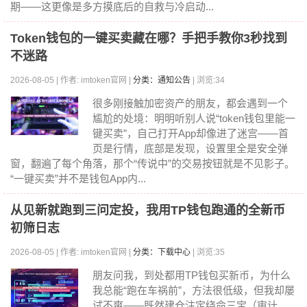
期——这更像是多方摸底后的自救与冷启动...
Token钱包的一键买卖藏在哪？手把手教你3秒找到
不迷路
2026-08-05 | 作者: imtoken官网 |
分类：通知公告
| 浏览:34
很多刚接触加密资产的朋友，都会遇到一个
尴尬的处境：明明听别人说“token钱包里能一
键买卖”，自己打开App却像进了迷宫——首
页是行情，底部是发现，设置里全是安全弹
窗，翻遍了每个角落，那个“传说中”的交易按钮就是不见影子。
“一键买卖”并不是钱包App内...
从见新就跑到三问定投，我用TP钱包跑通的全新币
初筛日志
2026-08-05 | 作者: imtoken官网 |
分类：下载中心
| 浏览:35
朋友问我，到处都用TP钱包买新币，为什么
我总能“跑在车祸前”，方法很低级，但我却屡
试不爽——既然建仓注定绕命三宝（审计、