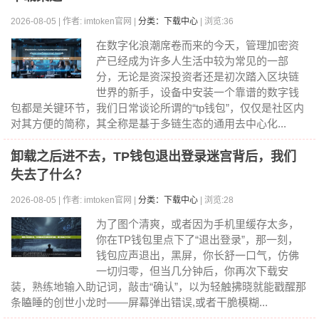
2026-08-05 | 作者: imtoken官网 |
分类：下载中心
| 浏览:36
在数字化浪潮席卷而来的今天，管理加密资
产已经成为许多人生活中较为常见的一部
分，无论是资深投资者还是初次踏入区块链
世界的新手，设备中安装一个靠谱的数字钱
包都是关键环节，我们日常谈论所谓的“tp钱包”，仅仅是社区内
对其方便的简称，其全称是基于多链生态的通用去中心化...
卸载之后进不去，TP钱包退出登录迷宫背后，我们
失去了什么？
2026-08-05 | 作者: imtoken官网 |
分类：下载中心
| 浏览:28
为了图个清爽，或者因为手机里缓存太多，
你在TP钱包里点下了“退出登录”，那一刻，
钱包应声退出，黑屏，你长舒一口气，仿佛
一切归零，但当几分钟后，你再次下载安
装，熟练地输入助记词，敲击“确认”，以为轻触拂晓就能戳醒那
条瞌睡的创世小龙时——屏幕弹出错误,或者干脆模糊...