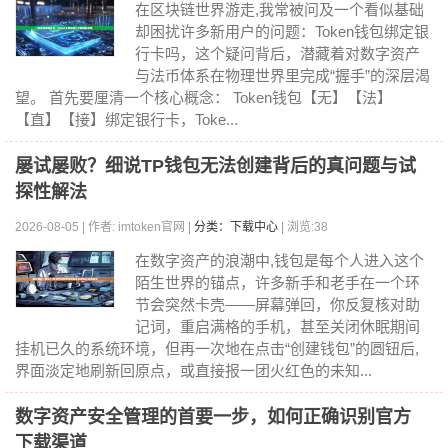
在区块链世界游走,我常被问及一个看似基础
却困扰许多新用户的问题：Token钱包绑定银
行卡吗，这个疑问背后，潜藏着对数字资产
与法币体系在物理世界里完成“握手”的深层渴
望。 首先要厘清一个核心概念： Token钱包【无】【法】
【直】【接】绑定银行卡，Toke...
屡试屡败？细说TP钱包无法创建背后的真问题与试
探性解法
2026-08-05 | 作者: imtoken官网 |
分类：下载中心
| 浏览:38
在数字资产的浪潮中,钱包是每个人进入这个
陌生世界的锚点，许多新手和老手在一个环
节会突然卡壳——屏幕弹回，你反复核对助
记词，重启满格的手机，甚至关闭休眠期间
挂机已久的系统环境，但再一次地在点击“创建钱包”的圆钮后,
界面淡定地刷新回原点，或直接报一团火红色的未知...
数字资产安全管理的首要一步，如何正确识别官方
下载渠道