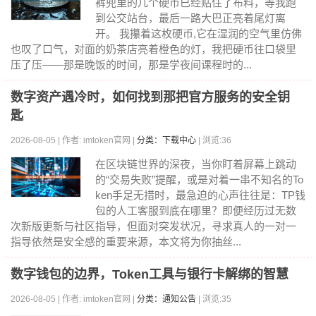
裤兜里的几个硬币已经贴住了布料，等我跑
到公交站台，最后一路大巴正亮着尾灯离
开。 我攥着这枚硬币,它在湿润的空气里仿佛
也叹了口气，对面的奶茶店亮着橙色的灯，我把硬币往口袋里
压了压——那是晚饭的时间，那是学夜间课程时的...
数字资产遇冷时，如何找到那把官方服务的安全钥
匙
2026-08-05 | 作者: imtoken官网 |
分类：下载中心
| 浏览:36
在区块链世界的深夜，当你盯着屏幕上跳动
的“交易失败”提醒，或是对着一串不知名的To
ken手足无措时，最急迫的心声往往是：TP钱
包的人工客服到底在哪里？即便经历过无数
次新版更新与社区指导，但面对突发状况，寻求真人的一对一
指导依然是安全感的重要来源，本文将为你抽丝...
数字钱包的边界，Token工具与银行卡解绑的智慧
2026-08-05 | 作者: imtoken官网 |
分类：通知公告
| 浏览:35