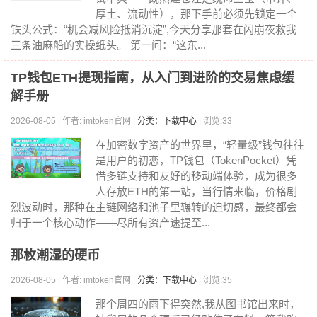
厚土、流动性），那下手前必须先锁定一个
铁头公式：“机会减风险抵消沉淀”,今天分享那套在闪崩夜救我
三条油麻船的实操纸头。 第一问：“这东...
TP钱包ETH提现指南，从入门到进阶的交易焦虑缓
解手册
2026-08-05 | 作者: imtoken官网 |
分类：下载中心
| 浏览:33
在加密数字资产的世界里，“轻量级”钱包往往
是用户的初恋，TP钱包（TokenPocket）凭
借多链支持和友好的移动端体验，成为很多
人存放ETH的第一站，当行情来临，价格剧
烈波动时，那种在主链网络和池子里辗转的迫切感，最终都会
归于一个核心动作——尽所有资产速提至...
那枚潮湿的硬币
2026-08-05 | 作者: imtoken官网 |
分类：下载中心
| 浏览:35
那个周四的雨下得突然,我从图书馆出来时，