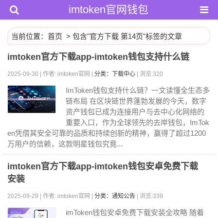
imtoken官网钱包
当前位置：
首页
> 包含"官方下载 第14页"标签的文章
imtoken官方下载app-imtoken钱包支持什么链
2025-09-30 | 作者: imtoken官网 |
分类：下载中心
| 浏览:320
ImToken钱包支持什么链？一文读懂全生态多
链布局 在区块链世界蓬勃发展的今天，数字
资产钱包已成为连接用户与去中心化网络的
重要入口，作为全球领先的去岸钱包，ImTok
en凭借其安全可靠的品质和持续创新的精神，赢得了超过1200
万用户的信赖，这款明星钱包究竟...
imtoken官方下载app-imtoken钱包安卓免费下载
安装
2025-09-29 | 作者: imtoken官网 |
分类：通知公告
| 浏览:339
imToken钱包安卓免费下载安装全攻略 随着