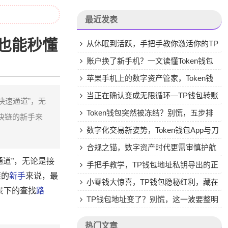
最近发表
手也能秒懂
从休眠到活跃，手把手教你激活你的TP
钱包
账户换了新手机？一文读懂Token钱包
身份恢复的完整流程
苹果手机上的数字资产管家，Token钱
包下载安装全指南
当正在确认变成无限循环—TP钱包转账
快速通道”，无
报错全记录与自救指南
Token钱包突然被冻结？别慌，五步排
块链的新手来
查与自救指南
数字化交易新姿势，Token钱包App与刀
锋工具的协同操作指南
合规之锚，数字资产时代更需审慎护航
通道”，无论是接
手把手教学，TP钱包地址私钥导出的正
链的
新手
来说，最
确姿势与三个安全警示
小零钱大惊喜，TP钱包隐秘红利，藏在
景下的查找
路
代码里的烟火气优惠券
TP钱包地址变了？别慌，这一波要整明
白了！
热门文章