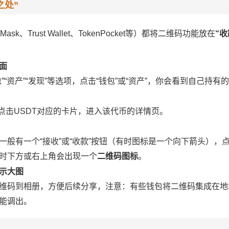
之处”
sk、Trust Wallet、TokenPocket等）都将二维码功能放在
“收
面
”“资产”“发现”等选项，点击“钱包”或“资产”，你会看到自己持
就点击USDT对应的卡片，进入该代币的详情页。
一般有一个“接收”或“收款”按钮（有时图标是一个向下箭头），
时下方或右上角会出现一个
二维码图标
。
示大图
维码到相册，方便后续分享，注意：有些钱包将二维码集成在地
能调出。