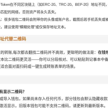
Token在不同区块链上（如ERC-20、TRC-20、BEP-20）地址
码匹配的网络，否则资产将永久丢失。
私
：很多钱包二维码会附带你的头像或账户名，截图后若手机丢失或
，建议使用“模糊处理”或仅保存地址文本。
址代替二维码
的转账,每次都去翻找二维码并不高效，更聪明的做法是：
在钱
文本比二维码更灵活——你可以分段核对、可以粘贴到记事本中
更适合面对面扫码或一键生成转账表单的场景。
没有显示二维码？
或导入钱包，如果尚未存入任何代币，部分钱包会默认隐藏收款
激活显示，旧版本钱包可能不支持二维码，请更新到最新版本。