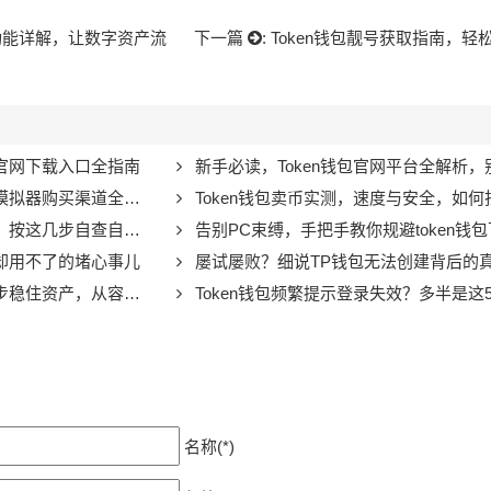
付功能详解，让数字资产流
下一篇
:
Token钱包靓号获取指南，
包官网下载入口全指南
新手必读，Token钱包官网平台全解析，别让山寨
攻略，这几个冷门路径更划算
Token钱包卖币实测，速度与安全，如
按这几步自查自救！
告别PC束缚，手把手教你规避token钱包下载到手机的样本隐患，安
了却用不了的堵心事儿
屡试屡败？细说TP钱包无法创建背后的真问
稳住资产，从容补救
Token钱包频繁提示登录失效？多半是这5个原
名称(*)