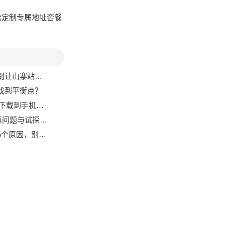
轻松定制专属地址套餐
站偷走你的资产
何找到平衡点？
全拥抱移动链上生活
题与试探性解法
因，别急着卸载