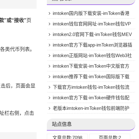
imtoken国内版下载安装-imToken香港
款”或“接收”
页
版专用下载
imtoken钱包官网网址-imToken钱包VP
N兼容
imtoken2.0官网下载-imToken钱包MEV
保护
imtoken官方下载app-imToken浏览器插
有的各类代币列表。
件版
imtoken正版网站-imToken钱包Web3社
交
imtoken下载安装-imToken中文版官方
下载
imtoken推荐下载-imToken国际版下载
点击后，页面会显
下载官方imtoken钱包-imToken钱包流
动性挖矿
imtoken官方下载-imToken硬件钱包配
套APP
老版本imtoken-imToken钱包前端防护
址栏右侧，点击
站点信息
文章总数:7098
页面总数:2