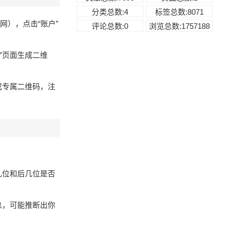
分类总数:4
标签总数:8071
），点击“账户”
评论总数:0
浏览总数:1757188
收”页面生成二维
成专属二维码，注
几位和后几位是否
息，可能推断出你