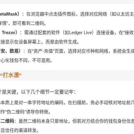
aMask）
：在浏览器中点击插件图标，选择对应网络（如以太坊主网
详情”，即可看到二维码。
Trezor）
：需通过配套的软件（如Ledger Live）连接设备，在“接
直接显示在设备屏幕上，而是由软件生成。
币安、欧易）
：在“资产-充值”页面，选择对应币种和网络，系统会生
中心化钱包不同，不可混用。
“打水漂”
才是关键，以下几个细节一定要记牢：
码本质上是对一串字符地址的编码，在扫描前，务必手动核对地址前
作“伪二维码”诱导你转账。
享二维码
：虽然二维码本身只是地址，但若对方结合你的钱包身份信
要且信任的渠道转发。