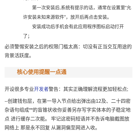
第一次安装后,系统有提示的话，通常在设置里“允
许安装未知来源软件”，放开后再点击安装。
安装成功后手机会有此应用程序图标启动打开
了；
必须警惕安装之后的权限门槛太高：切没有正当交互用途的
背景活跃度。
核心使用提醒一点通
开设很多专业
开发者
警告：其实正确理解流程更加轻松点;
--创建钱包层，在第一导入节点给出弹出由12及、二十四密
杂语句组成**的盲锥状收你妥善另存写字实体本的子稳定地
点 进行缓存二次能。 牢记这密码短语并不告诉电脑截图放
网络上 那是永不回复 从漏洞偏至网进入收。