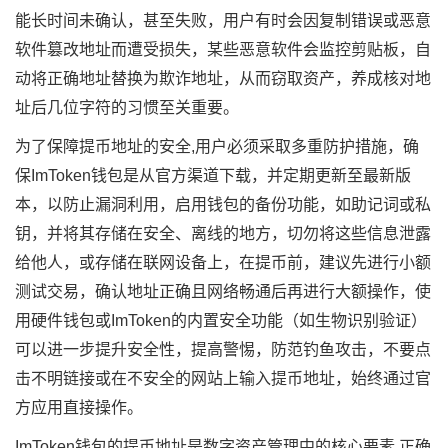
能长时间未确认，甚至失败，用户有时会因复制错误或恶意
软件篡改地址而遭受损失，某些恶意软件会监控剪贴板，自
动将正确地址替换为欺诈地址，从而窃取资产，养成核对地
址后几位字符的习惯至关重要。
为了保障提币地址的安全,用户必须采取多重防护措施，确
保ImToken钱包是从官方渠道下载，并定期更新至最新版
本，以防止漏洞利用，启用钱包的备份功能，如助记词或私
钥，并将其存储在安全、离线的地方，切勿将这些信息泄露
给他人，或存储在联网设备上，在提币前，建议先进行小额
测试交易，确认地址正确且网络畅通后再进行大额操作，使
用硬件钱包或ImToken的内置安全功能（如生物识别验证）
可以进一步提升安全性，提高警惕，防范钓鱼攻击，不要点
击不明链接或在不安全的网站上输入提币地址，始终通过官
方应用直接操作。
ImToken钱包的提币地址是数字资产管理中的核心要素,正确