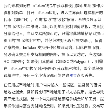
我们来看如何在ImToken钱包中获取和使用提币地址,操作步
骤相对简单：打开ImToken应用，进入主界面后选择相应的
代币（如ETH），点击“接收”或“收款”按钮，系统会显示您
的提币地址和二维码，您可以将地址复制到剪贴板，或直接
分享给他人，当从交易所提币时，只需将此地址粘贴到提币
页面的“提币地址”栏中，并仔细核对无误后提交即可，值得
注意的是，ImToken支持多种区块链网络，因此在提币前，
务必确认交易所支持相同的网络，提币以太坊时，应选择E
RC-20网络；如果使用其他链（如BSC或Polygon），则需
在ImToken中切换至对应网络以获取相应地址，整个过程强
调精准性，任何一个小错误都可能导致
资金
永久丢失。
在使用提币地址时,用户常常陷入一些误区，最常见的错误
是地址混淆，例如将比特币地址用于以太坊提币，这会导致
资产无法找回，另一个常见问题是忽略手续费和矿工费，提
币操作通常需要支付网络费用，如果费用设置过低，交易可