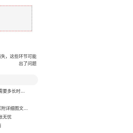
名消失，这些环节可能
出了问题
要多长时间？
详细图文位置）
账无忧
南