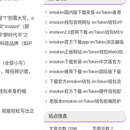
imtoken国内版下载安装-imToken香港
“T”则需大写，o
版专用下载
imtoken钱包官网网址-imToken钱包VP
stant”（即
N兼容
imtoken2.0官网下载-imToken钱包MEV
“即时代币”之
保护
imtoken官方下载app-imToken浏览器插
科技品牌（如iP
件版
imtoken正版网站-imToken钱包Web3社
交
imtoken下载安装-imToken中文版官方
n”（全部小写）
淆，降低辨识度，
下载
imtoken推荐下载-imToken国际版下载
下载官方imtoken钱包-imToken钱包流
非钱包本身的缩
动性挖矿
imtoken官方下载-imToken硬件钱包配
套APP
老版本imtoken-imToken钱包前端防护
则，就能轻松写出正
站点信息
文章总数:7098
页面总数:2