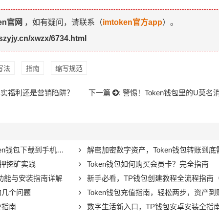
ken官网
，如有疑问，请联系（
imtoken官方app
）。
tszyjy.cn/xwzx/6734.html
写法
指南
缩写规范
，真实福利还是营销陷阱？
下一篇
:
警惕！Token钱包里的U莫
样本隐患，安全拥抱移动链上生活
解密加密数字资产，Token钱包转账到底需
质押挖矿实践
Token钱包如何购买会员卡？完全指南
用功能与安装指南详解
新手必看，TP钱包创建教程全流程指南（附
的几个问题
Token钱包充值指南，轻松两步，资产到
捷指南
数字生活新入口，TP钱包安卓安装全指