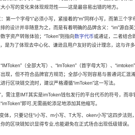
过大小写的变化来体现规范性——这是最容易出错的地方。
：第一个字母“i”必须小写，紧接着的“m”同样小写，而第三个字母
排的设计并非随意为之，而是有着明确的品牌含义：“im”源自英文“in
字资产转账体验；“Token”则指向
数字代币
或通证，二者结合即
i”，是为了体现去中心化、谦逊且用户友好的设计理念，这与许多
。
oken”（全部大写）、“ImToken”（首字母大写）、“imtoke
有出现，但不符合品牌官方规范；全部小写则容易与普通词汇混
行区块链交流时，建议严格遵循“imToken”这一写法。
MT”，需注意IMT其实是imToken钱包发行的平台代币的符号，而
mToken”即可,无需画蛇添足地添加其他缩写。
杂变体，只要记住“i小写、m小写、T大写、oken小写”这四步法
你的区块链知识显得专业,也能避免在正式场合出现低级错误。