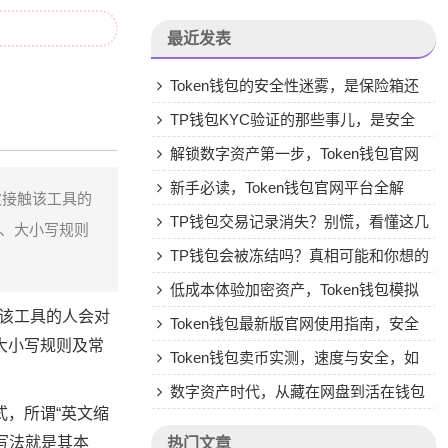
最近发表
Token钱包的安全性迷雾，是保险箱还
是玻璃罐？我们必须正视的资产自护课题
TP钱包KYC验证的那些事儿，是安全
锁，还是拦路虎？
解锁数字资产第一步，Token钱包官网
下载入口全指南
新手必读，Token钱包官网平台全解
次接触该工具的
析，别让山寨站偷走你的资产
TP钱包交易记录消失？别慌，看懂这几
成、大小写规则
点让你放心止损
TP钱包会被冻结吗？真相可能和你想的
不一样
低成本体验加密资产，Token钱包模拟
该工具的人会对
器购买渠道全攻略，这几个冷门路径更划
Token钱包最新版官网使用指南，安全
、大小写规则及常
算
存储与资产管理一站式体验
Token钱包卖币实测，速度与安全，如
何找到平衡点？
数字资产时代，从藏在网盘到活在钱包
式，所谓“英文缩
的生死跨越
准写法就是其本
热门文章