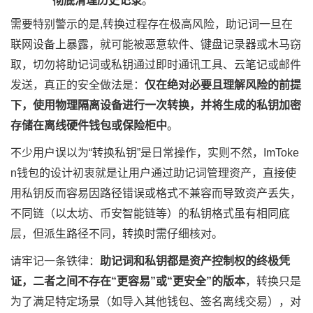
彻底清理历史记录
。
需要特别警示的是,转换过程存在极高风险，助记词一旦在
联网设备上暴露，就可能被恶意软件、键盘记录器或木马窃
取，切勿将助记词或私钥通过即时通讯工具、云笔记或邮件
发送，真正的安全做法是：
仅在绝对必要且理解风险的前提
下，使用物理隔离设备进行一次转换，并将生成的私钥加密
存储在离线硬件钱包或保险柜中
。
不少用户误以为“转换私钥”是日常操作，实则不然，ImToke
n钱包的设计初衷就是让用户通过助记词管理资产，直接使
用私钥反而容易因路径错误或格式不兼容而导致资产丢失，
不同链（以太坊、币安智能链等）的私钥格式虽有相同底
层，但派生路径不同，转换时需仔细核对。
请牢记一条铁律：
助记词和私钥都是资产控制权的终极凭
证，二者之间不存在“更容易”或“更安全”的版本
，转换只是
为了满足特定场景（如导入其他钱包、签名离线交易），对