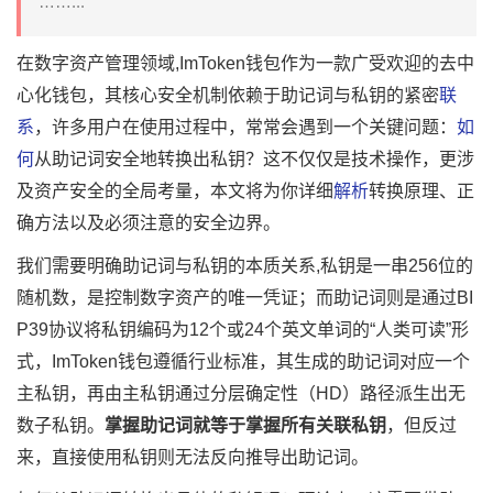
……...
在数字资产管理领域,ImToken钱包作为一款广受欢迎的去中
心化钱包，其核心安全机制依赖于助记词与私钥的紧密
联
系
，许多用户在使用过程中，常常会遇到一个关键问题：
如
何
从助记词安全地转换出私钥？这不仅仅是技术操作，更涉
及资产安全的全局考量，本文将为你详细
解析
转换原理、正
确方法以及必须注意的安全边界。
我们需要明确助记词与私钥的本质关系,私钥是一串256位的
随机数，是控制数字资产的唯一凭证；而助记词则是通过BI
P39协议将私钥编码为12个或24个英文单词的“人类可读”形
式，ImToken钱包遵循行业标准，其生成的助记词对应一个
主私钥，再由主私钥通过分层确定性（HD）路径派生出无
数子私钥。
掌握助记词就等于掌握所有关联私钥
，但反过
来，直接使用私钥则无法反向推导出助记词。