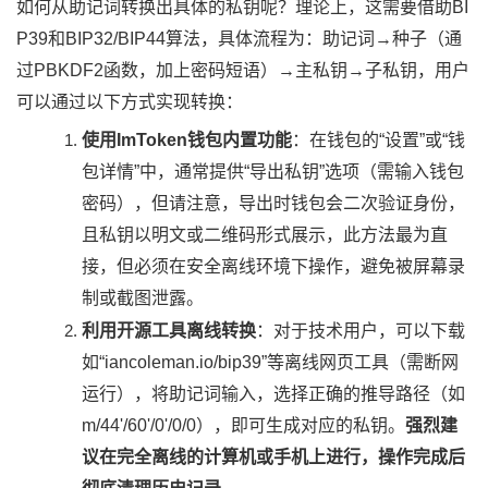
如何从助记词转换出具体的私钥呢？理论上，这需要借助BI
P39和BIP32/BIP44算法，具体流程为：助记词→种子（通
过PBKDF2函数，加上密码短语）→主私钥→子私钥，用户
可以通过以下方式实现转换：
使用ImToken钱包内置功能
：在钱包的“设置”或“钱
包详情”中，通常提供“导出私钥”选项（需输入钱包
密码），但请注意，导出时钱包会二次验证身份，
且私钥以明文或二维码形式展示，此方法最为直
接，但必须在安全离线环境下操作，避免被屏幕录
制或截图泄露。
利用开源工具离线转换
：对于技术用户，可以下载
如“iancoleman.io/bip39”等离线网页工具（需断网
运行），将助记词输入，选择正确的推导路径（如
m/44'/60'/0'/0/0），即可生成对应的私钥。
强烈建
议在完全离线的计算机或手机上进行，操作完成后